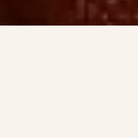
LE MAZAL EST DÉSORMAIS UN LIEU
ÉVÉNEMENTIEL PRIVATISABLE
Vous ne réservez plus une
table.
Vous privatisez le lieu entier.
Cuisine spectacle, brigade à vue, bar inclus — en plein